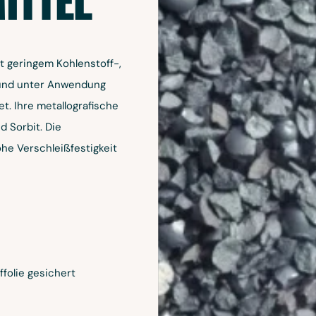
ITTEL
it geringem Kohlenstoff-,
 und unter Anwendung
. Ihre metallografische
d Sorbit. Die
ohe Verschleißfestigkeit
folie gesichert