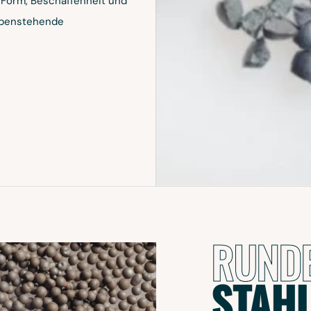
 Form, Beschaffenheit und
 obenstehende
RUND
STAH