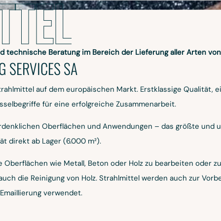
TTEL
H
C
nd technische Beratung im Bereich der Lieferung aller Arten von
G SERVICES SA
COACH
rahlmittel auf dem europäischen Markt. Erstklassige Qualität, 
HR C
sselbegriffe für eine erfolgreiche Zusammenarbeit.
le erdenklichen Oberflächen und Anwendungen – das größte und 
tät direkt ab Lager (6.000 m²).
Oberflächen wie Metall, Beton oder Holz zu bearbeiten oder zu r
 auch die Reinigung von Holz. Strahlmittel werden auch zur Vorb
 Emaillierung verwendet.