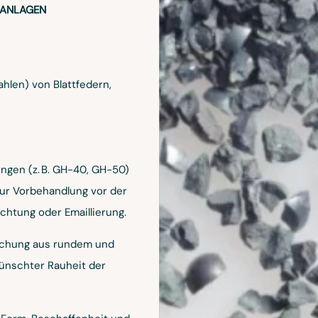
LANLAGEN
hlen) von Blattfedern,
gen (z. B. GH-40, GH-50)
zur Vorbehandlung vor der
ichtung oder Emaillierung.
schung aus rundem und
wünschter Rauheit der