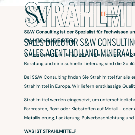
STRAHLMI
D
SIEBERAT
FR
DE
DAVID
SIEBERATH
S&W Consulting ist der Spezialist für Fachwissen u
SALES DIRECTOR S&W CONSULTIN
Oberflächenveredelung.
SALES AGENT HOLLAND MINERAAL
 S&W CONSULTING SERVICES SA
Wir verfügen über das größte Lieferprogramm für St
LLAND MINERAAL
Beratung und eine schnelle Lieferung sind die Schlü
Bei S&W Consulting finden Sie Strahlmittel für al
Strahlmittel in Europa. Wir liefern erstklassige Quali
Strahlmittel werden eingesetzt, um unterschiedliche 
Farbresten, Rost oder Klebstoffen auf Metall – oder
Metallisierung, Lackierung, Pulverbeschichtung und
WAS IST STRAHLMITTEL?