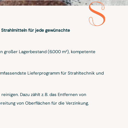
LAUDIA
WEL
 Strahlmitteln für jede gewünschte
, TRAINERIN
ein großer Lagerbestand (6.000 m²), kompetente
ONSULTANT
umfassendste Lieferprogramm für Strahltechnik und
einigen. Dazu zählt z. B. das Entfernen von
ereitung von Oberflächen für die Verzinkung,