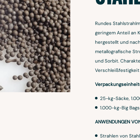
Rundes Stahlstrahlmi
geringem Anteil an 
hergestellt und na
metallografische Str
und Sorbit. Charakte
Verschleißfestigkei
Verpackungseinheit
25-kg-Säcke, 1.00
1.000-kg-Big Bags
ANWENDUNGEN VON 
Strahlen von Stah