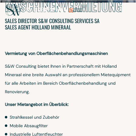
MASCHINENVERMIETUNG
EBERATH
DAVID
SIEBERATH
FR
DE
SALES DIRECTOR S&W CONSULTING SERVICES SA
SALES AGENT HOLLAND MINERAAL
Vermietung von Oberflächenbehandlungsmaschinen
S&W Consulting bietet Ihnen in Partnerschaft mit Holland
Mineraal eine breite Auswahl an professionellem Miet­equipment
für alle Arbeiten im Bereich Oberflächenbehandlung und
Renovierung.
AUDIA
Unser Mietangebot im Überblick:
LSCH
Strahlkessel und Zubehör
Mobile Absaugfilter
Industrielle Luftentfeuchter