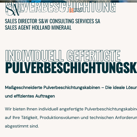
PULVERBESCHICHTUNG
EBERATH
DAVID
SIEBERATH
FR
DE
SALES DIRECTOR S&W CONSULTING SERVICES SA
SALES AGENT HOLLAND MINERAAL
INDIVIDUELL GEFERTIGTE
PULVERBESCHICHTUNGSK
Maßgeschneiderte Pulverbeschichtungskabinen – Die ideale Lösung
AUDIA
und effizientes Auftragen
LSCH
Wir bieten Ihnen individuell angefertigte Pulverbeschichtungskabin
auf Ihre Tätigkeit, Produktionsvolumen und technischen Anforderu
abgestimmt sind.