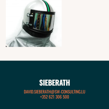
DAVID
SIEBERATH
DAVID.SIEBERATH@SW-CONSULTING.LU
+352 621 306 500