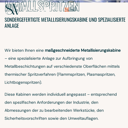
METALLSPRITZEN
EBERATH
DAVID
SIEBERATH
FR
DE
SONDERGEFERTIGTE METALLISIERUNGSKABINE UND SPEZIALISIERTE
ANLAGE
Wir bieten Ihnen eine
maßgeschneiderte Metallisierungskabine
– eine spezialisierte Anlage zur Aufbringung von
Metallbeschichtungen auf verschiedenste Oberflächen mittels
thermischer Spritzverfahren (Flammspritzen, Plasmaspritzen,
Lichtbogenspritzen).
AUDIA
Diese Kabinen werden individuell angepasst – entsprechend
LSCH
den spezifischen Anforderungen der Industrie, den
Abmessungen der zu bearbeitenden Werkstücke, den
Sicherheitsvorschriften sowie den Umweltauflagen.