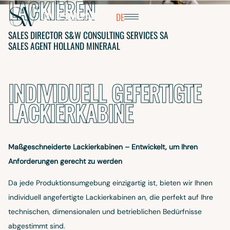
LACKIEREN
EBERATH
DAVID
SIEBERATH
FR
DE
SALES DIRECTOR S&W CONSULTING SERVICES SA
SALES AGENT HOLLAND MINERAAL
INDIVIDUELL GEFERTIGTE
LACKIERKABINE
Maßgeschneiderte Lackierkabinen – Entwickelt, um Ihren
AUDIA
Anforderungen gerecht zu werden
LSCH
Da jede Produktionsumgebung einzigartig ist, bieten wir Ihnen
individuell angefertigte Lackierkabinen an, die perfekt auf Ihre
technischen, dimensionalen und betrieblichen Bedürfnisse
abgestimmt sind.