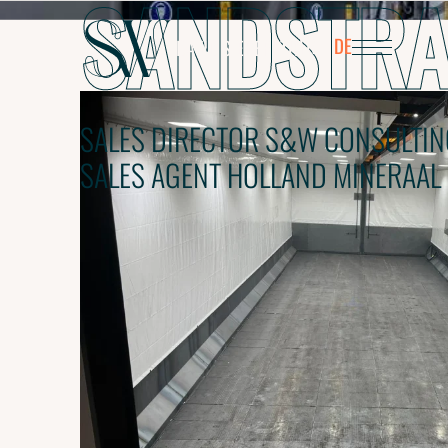
SANDSTRA
D
SIEBERAT
FR
DE
DAVID
SIEBERATH
SALES DIRECTOR S&W CONSULTIN
SALES AGENT HOLLAND MINERAAL
 S&W CONSULTING SERVICES SA
LLAND MINERAAL