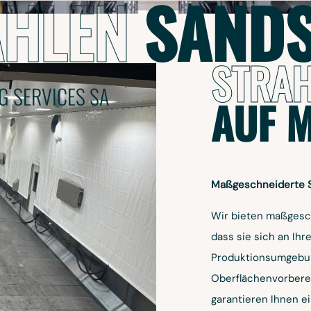
HLEN
SAND
H
C
STRAH
G SERVICES SA
AUF M
COACH
HR C
Maßgeschneiderte Sa
Wir bieten maßgesch
dass sie sich an Ih
Produktionsumgebung
Oberflächenvorbere
garantieren Ihnen ei