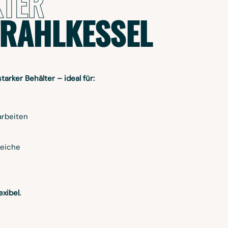
TER
TRAHLKESSEL
tarker Behälter – ideal für:
arbeiten
reiche
exibel.