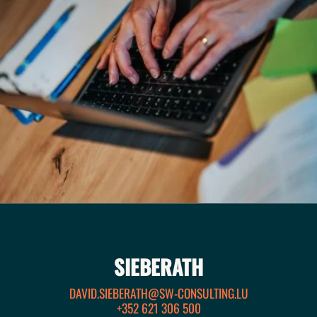
DAVID
SIEBERATH
DAVID.SIEBERATH@SW-CONSULTING.LU
+352 621 306 500