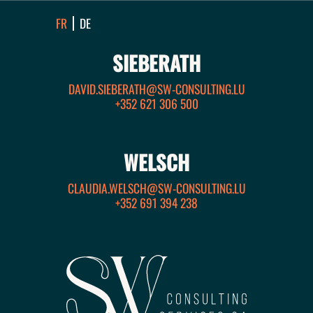
EBERATH
FR
DE
DAVID
SIEBERATH
DAVID.SIEBERATH@SW-CONSULTING.LU
+352 621 306 500
CLAUDIA
WELSCH
CLAUDIA.WELSCH@SW-CONSULTING.LU
+352 691 394 238
AUDIA
ELSCH