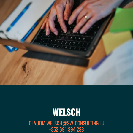
CLAUDIA
WELSCH
CLAUDIA.WELSCH@SW-CONSULTING.LU
+352 691 394 238