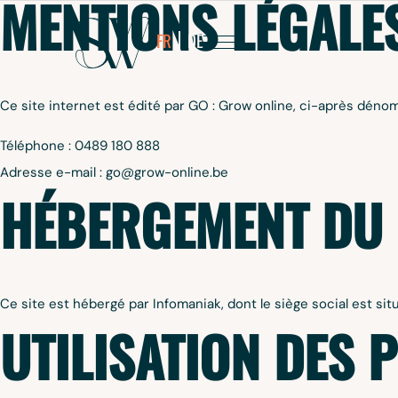
D
SIEBERAT
MENTIONS LÉGALE
FR
DE
Ce site internet est édité par GO : Grow online, ci-après déno
 S&W CONSULTING SERVICES SA
Téléphone : 0489 180 888
LLAND MINERAAL
Adresse e-mail : go@grow-online.be
HÉBERGEMENT DU 
Ce site est hébergé par Infomaniak, dont le siège social est sit
UTILISATION DES