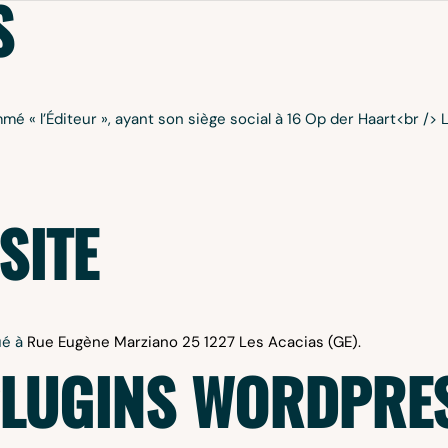
H
C
S
mmé « l’Éditeur », ayant son siège social à 16 Op der Haart<br
COACH
HR C
SITE
ué à
Rue Eugène Marziano 25
1227 Les Acacias (GE).
 PLUGINS WORDPRE