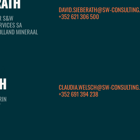
RATH
DAVID.SIEBERATH@SW-CONSULTING
+352 621 306 500
R S&W
RVICES SA
OLLAND MINERAAL
IA
NONS
C
H
CLAUDIA.WELSCH@SW-CONSULTING.
+352 691 394 238
RIN
T